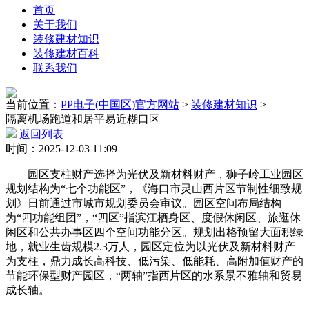
首页
关于我们
装修建材知识
装修建材百科
联系我们
当前位置：
PP电子(中国区)官方网站
>
装修建材知识
>
隔离机场跑道和居平易近糊口区
返回列表
时间：2025-12-03 11:09
园区支柱财产选择为光伏及新材料财产，狮子岭工业园区
规划结构为“七个功能区”，《海口市灵山西片区节制性细致规
划》日前通过市城市规划委员会审议。园区空间布局结构
为“四功能组团”，“四区”指滨江栖身区、度假休闲区、旅逛休
闲区和公共办事区四个空间功能分区。规划出格预留大面积绿
地，就业生齿规模2.3万人，园区定位为以光伏及新材料财产
为支柱，鼎力成长高科技、低污染、低能耗、高附加值财产的
节能环保型财产园区，“两轴”指西片区的水系景不雅轴和贸易
成长轴。