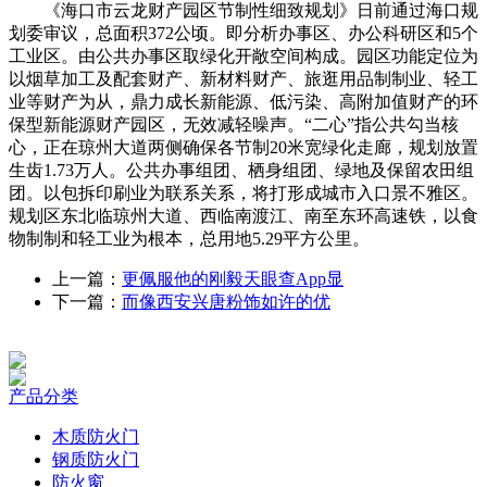
《海口市云龙财产园区节制性细致规划》日前通过海口规
划委审议，总面积372公顷。即分析办事区、办公科研区和5个
工业区。由公共办事区取绿化开敞空间构成。园区功能定位为
以烟草加工及配套财产、新材料财产、旅逛用品制制业、轻工
业等财产为从，鼎力成长新能源、低污染、高附加值财产的环
保型新能源财产园区，无效减轻噪声。“二心”指公共勾当核
心，正在琼州大道两侧确保各节制20米宽绿化走廊，规划放置
生齿1.73万人。公共办事组团、栖身组团、绿地及保留农田组
团。以包拆印刷业为联系关系，将打形成城市入口景不雅区。
规划区东北临琼州大道、西临南渡江、南至东环高速铁，以食
物制制和轻工业为根本，总用地5.29平方公里。
上一篇：
更佩服他的刚毅天眼查App显
下一篇：
而像西安兴唐粉饰如许的优
产品分类
木质防火门
钢质防火门
防火窗