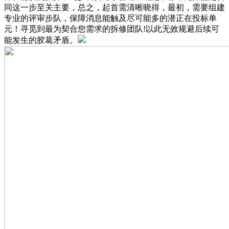
同这一步至关主要，总之，起首需清晰晓得，最初，需要组建
专业的评审步队，保障消息能触及尽可能多的潜正在投标单
元！寻觅到最为契合您需求的拆修团队!以此无效规避后续可
能发生的胶葛矛盾。