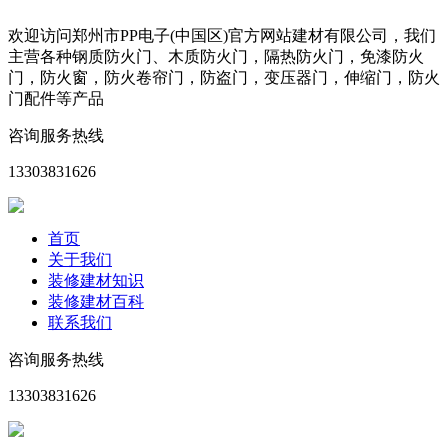
欢迎访问郑州市PP电子(中国区)官方网站建材有限公司，我们
主营各种钢质防火门、木质防火门，隔热防火门，免漆防火
门，防火窗，防火卷帘门，防盗门，变压器门，伸缩门，防火
门配件等产品
咨询服务热线
13303831626
首页
关于我们
装修建材知识
装修建材百科
联系我们
咨询服务热线
13303831626