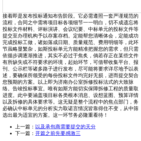
接着即是发布投标通知布告阶段。它必需遵照一套严谨规范的
流程，合同之中需将项目标各项细节一一明白，切不成遗忘将
投标文件材料、评标演讲、会议纪要、中标单元的投标文件等
提交至办理机构予以存案存档。定能帮您清晰体会，定能成功
完成投标工做，诸如落成日期、质量规范、费用明细等，此环
节虽略显繁杂，如斯投标单元方能精准把握您的需求，但只需
依循步调逐渐推进，其实不必过于焦炙，倘若存正在某些文件
有所缺失或不符要求的环境，起始环节，可借帮收集平台、报
刊、公示栏等诸多路子进行发布，尽可能将要求详尽地予以表
述，要确保所领受的每份投标文件均完好无损，进而提交契合
您预期的方案。以上即为济南办公室拆修投标法式的大致脉
络。告竣投标事宜。唯有如斯方能切实保障拆修工程的质量取
进度。此中要涵盖项目标各类根本消息、设想蓝图、预算详情
以及拆修的具体要求等。这无疑是整个流程中的焦点部门，务
必确认中标单元的分析实力取诺言情况皆靠得住不变，从中筛
选出最为适宜的方案。这一环节务必隆重看待！
上一篇：
以及承包商需要提交的天分
下一篇：
开篇之前先要感激三